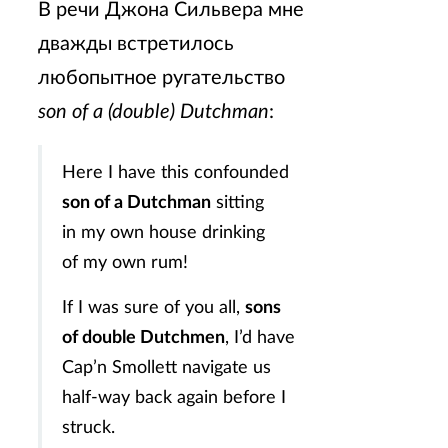
В речи Джона Сильвера мне
дважды встретилось
любопытное ругательство
son of a (double) Dutchman
:
Here I have this confounded
son of a Dutchman
sitting
in my own house drinking
of my own rum!
If I was sure of you all,
sons
of double Dutchmen
, I’d have
Cap’n Smollett navigate us
half-way back again before I
struck.