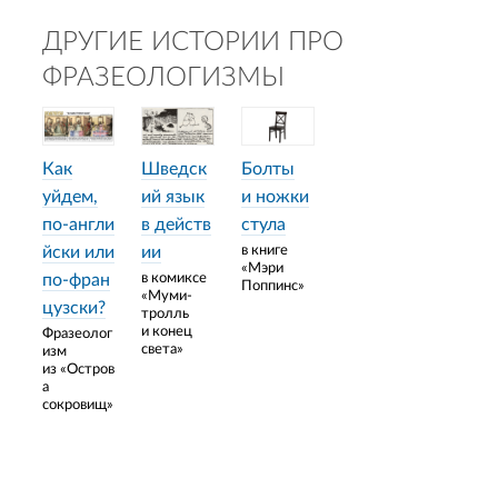
ДРУГИЕ ИСТОРИИ ПРО
ФРАЗЕОЛОГИЗМЫ
Как
Шведск
Болты
уйдем,
ий язык
и ножки
по‑англи
в действ
стула
йски или
ии
в книге
«Мэри
по‑фран
в комиксе
Поппинс»
«Муми-
цузски?
тролль
и конец
Фразеолог
света»
изм
из «Остров
а
сокровищ»