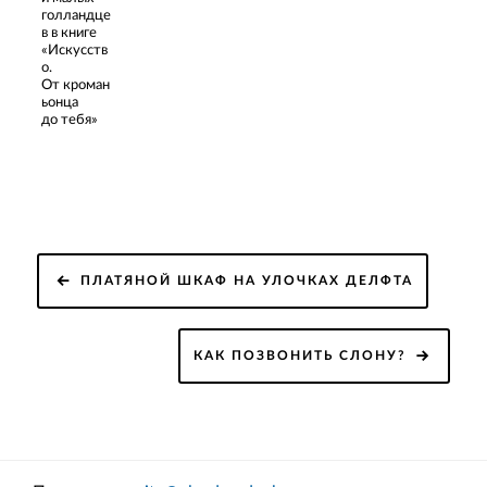
голландце
в в книге
«Искусств
о.
От кроман
ьонца
до тебя»
Навигация
ПЛАТЯНОЙ ШКАФ НА УЛОЧКАХ ДЕЛФТА
по
записям
КАК ПОЗВОНИТЬ СЛОНУ?