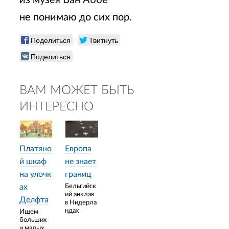
не понимаю до сих пор.
Поделиться
Твитнуть
Поделиться
ВАМ МОЖЕТ БЫТЬ
ИНТЕРЕСНО
Платяно
Европа
й шкаф
не знает
на улочк
границ
ах
Бельгийск
ий анклав
Делфта
в Нидерла
ндах
Ищем
больших
и малых